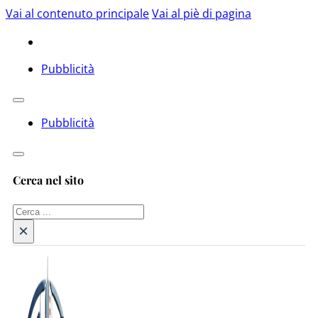
Vai al contenuto principale
Vai al piè di pagina
Pubblicità
Pubblicità
Cerca nel sito
Cerca
×