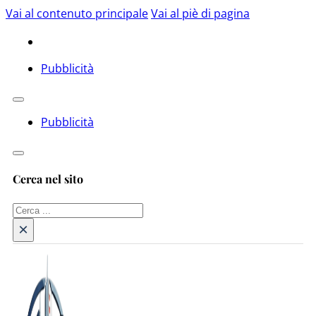
Vai al contenuto principale
Vai al piè di pagina
Pubblicità
Pubblicità
Cerca nel sito
Cerca
×