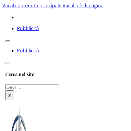
Vai al contenuto principale
Vai al piè di pagina
Pubblicità
Pubblicità
Cerca nel sito
Cerca
×