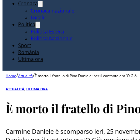
Cronaca
Cronaca nazionale
Locale
Politica
Politica Estera
Politica Nazionale
Sport
România
Ultima ora
/
/
Home
Attualità
È morto il fratello di Pino Daniele: per il cantante era ’O Giò
ATTUALITÀ
,
ULTIMA ORA
È morto il fratello di Pin
Carmine Daniele è scomparso ieri, 25 novembre, a
Daniele: per il cantante era ’O Giò proviene da