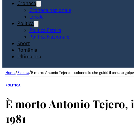
Cronaca
Cronaca nazionale
Locale
Politica
Politica Estera
Politica Nazionale
Sport
România
Ultima ora
/
/
Home
Politica
È morto Antonio Tejero, il colonnello che guidò il tentato golp
POLITICA
È morto Antonio Tejero, i
1981