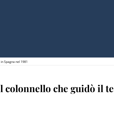
e in Spagna nel 1981
l colonnello che guidò il t