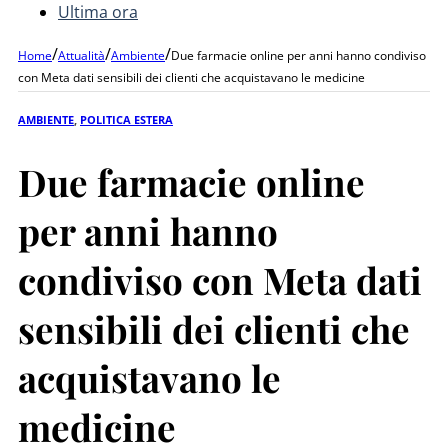
Ultima ora
/
/
/
Home
Attualità
Ambiente
Due farmacie online per anni hanno condiviso
con Meta dati sensibili dei clienti che acquistavano le medicine
AMBIENTE
,
POLITICA ESTERA
Due farmacie online
per anni hanno
condiviso con Meta dati
sensibili dei clienti che
acquistavano le
medicine