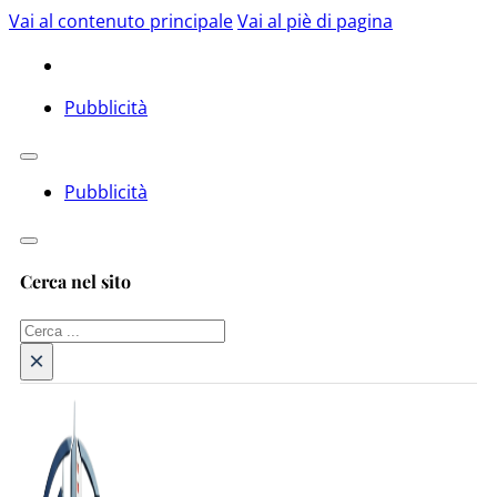
Vai al contenuto principale
Vai al piè di pagina
Pubblicità
Pubblicità
Cerca nel sito
Cerca
×