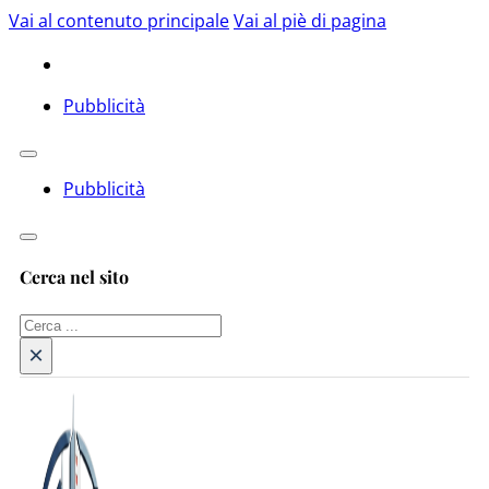
Vai al contenuto principale
Vai al piè di pagina
Pubblicità
Pubblicità
Cerca nel sito
Cerca
×