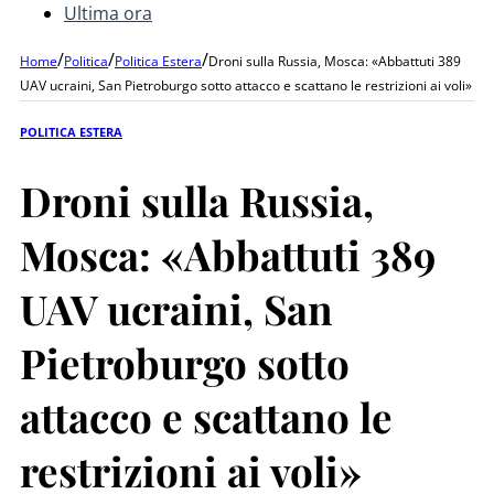
Ultima ora
/
/
/
Home
Politica
Politica Estera
Droni sulla Russia, Mosca: «Abbattuti 389
UAV ucraini, San Pietroburgo sotto attacco e scattano le restrizioni ai voli»
POLITICA ESTERA
Droni sulla Russia,
Mosca: «Abbattuti 389
UAV ucraini, San
Pietroburgo sotto
attacco e scattano le
restrizioni ai voli»