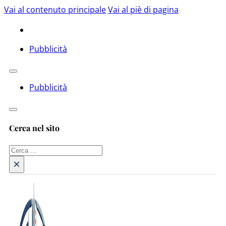
Vai al contenuto principale
Vai al piè di pagina
Pubblicità
Pubblicità
Cerca nel sito
Cerca
×