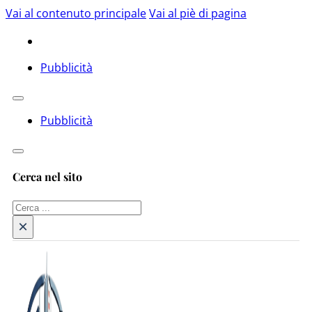
Vai al contenuto principale
Vai al piè di pagina
Pubblicità
Pubblicità
Cerca nel sito
Cerca
×