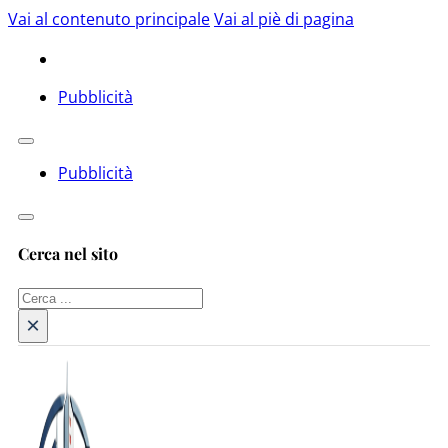
Vai al contenuto principale
Vai al piè di pagina
Pubblicità
Pubblicità
Cerca nel sito
Cerca
×