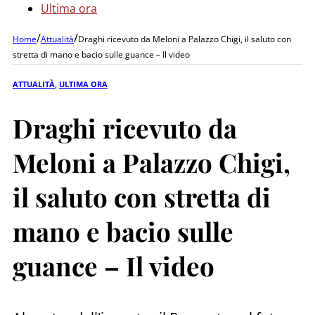
Ultima ora
/
/
Home
Attualità
Draghi ricevuto da Meloni a Palazzo Chigi, il saluto con
stretta di mano e bacio sulle guance – Il video
ATTUALITÀ
,
ULTIMA ORA
Draghi ricevuto da
Meloni a Palazzo Chigi,
il saluto con stretta di
mano e bacio sulle
guance – Il video