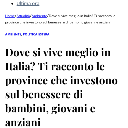
Ultima ora
/
/
/
Home
Attualità
Ambiente
Dove si vive meglio in Italia? Ti racconto le
province che investono sul benessere di bambini, giovani e anziani
AMBIENTE
,
POLITICA ESTERA
Dove si vive meglio in
Italia? Ti racconto le
province che investono
sul benessere di
bambini, giovani e
anziani