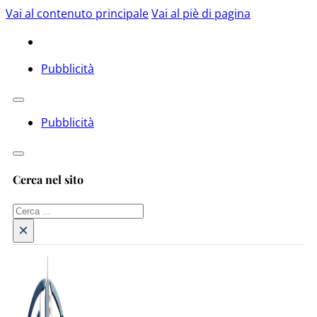
Vai al contenuto principale
Vai al piè di pagina
Pubblicità
Pubblicità
Cerca nel sito
Cerca
×