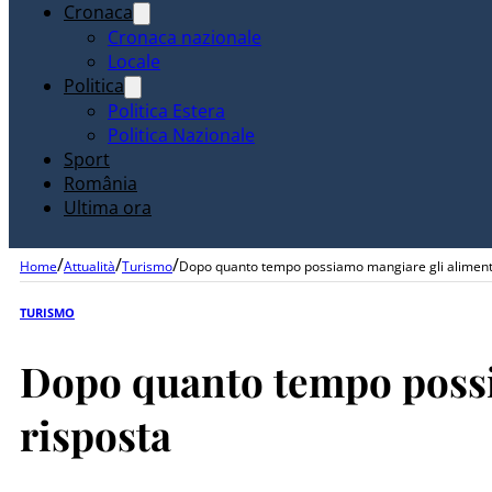
Cronaca
Cronaca nazionale
Locale
Politica
Politica Estera
Politica Nazionale
Sport
România
Ultima ora
/
/
/
Home
Attualità
Turismo
Dopo quanto tempo possiamo mangiare gli alimenti 
TURISMO
Dopo quanto tempo possia
risposta