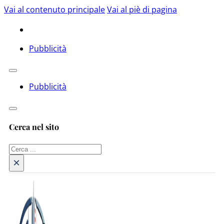
Vai al contenuto principale
Vai al piè di pagina
Pubblicità
Pubblicità
Cerca nel sito
Cerca
×