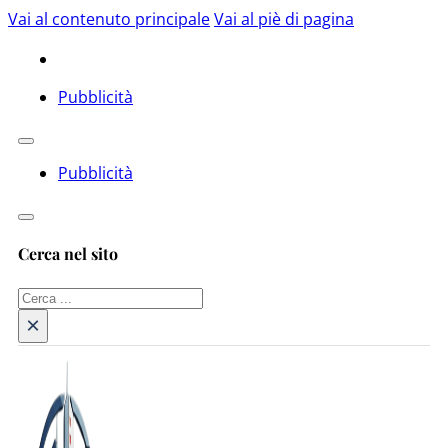
Vai al contenuto principale
Vai al piè di pagina
Pubblicità
Pubblicità
Cerca nel sito
Cerca
×