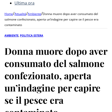
Ultima ora
/
/
/
Home
Attualità
Ambiente
Donna muore dopo aver consumato del
salmone confezionato, aperta un’indagine per capire se il pesce era
contaminato
AMBIENTE
,
POLITICA ESTERA
Donna muore dopo aver
consumato del salmone
confezionato, aperta
un’indagine per capire
se il pesce era