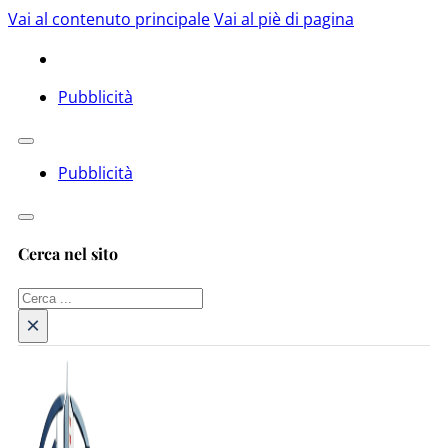
Vai al contenuto principale
Vai al piè di pagina
Pubblicità
Pubblicità
Cerca nel sito
Cerca
×