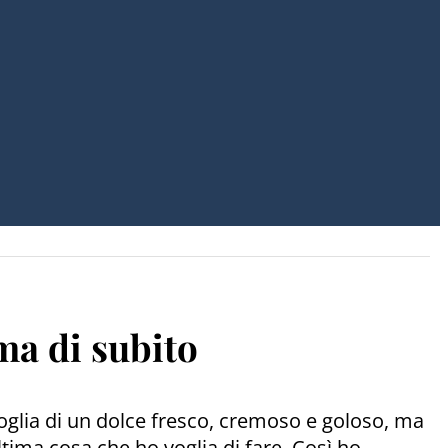
ima di subito
 voglia di un dolce fresco, cremoso e goloso, ma
tima cosa che ho voglia di fare. Così ho