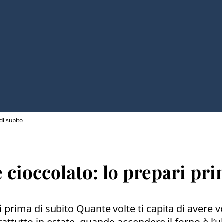
di subito
e cioccolato: lo prepari pr
ri prima di subito Quante volte ti capita di avere
tutto in estate, quando accendere il forno è l’ul