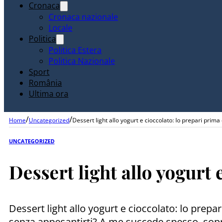
Cronaca
Cronaca nazionale
Locale
Politica
Politica Estera
Politica Nazionale
Sport
România
Ultima ora
/
/
Home
Uncategorized
Dessert light allo yogurt e cioccolato: lo prepari prima 
UNCATEGORIZED
Dessert light allo yogurt 
Dessert light allo yogurt e cioccolato: lo prepa
senza appesantirti? A me succede spesso, soprat