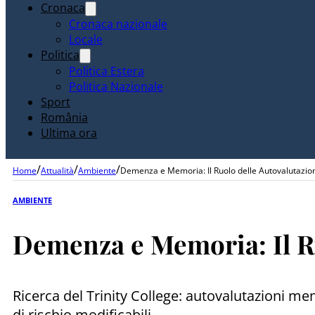
Cronaca
Cronaca nazionale
Locale
Politica
Politica Estera
Politica Nazionale
Sport
România
Ultima ora
/
/
/
Home
Attualità
Ambiente
Demenza e Memoria: Il Ruolo delle Autovalutazio
AMBIENTE
Demenza e Memoria: Il Ru
Ricerca del Trinity College: autovalutazioni m
di rischio modificabili.