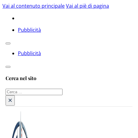
Vai al contenuto principale
Vai al piè di pagina
Pubblicità
Pubblicità
Cerca nel sito
Cerca
×