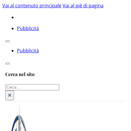
Vai al contenuto principale
Vai al piè di pagina
Pubblicità
Pubblicità
Cerca nel sito
Cerca
×