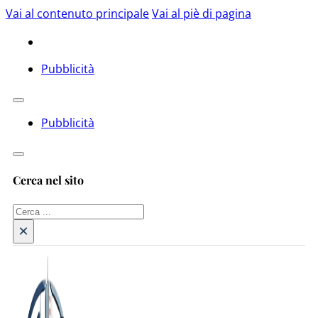
Vai al contenuto principale
Vai al piè di pagina
Pubblicità
Pubblicità
Cerca nel sito
Cerca
×