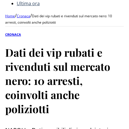
Ultima ora
/
/
Home
Cronaca
Dati dei vip rubati e rivenduti sul mercato nero: 10
arresti, coinvolti anche poliziotti
CRONACA
Dati dei vip rubati e
rivenduti sul mercato
nero: 10 arresti,
coinvolti anche
poliziotti