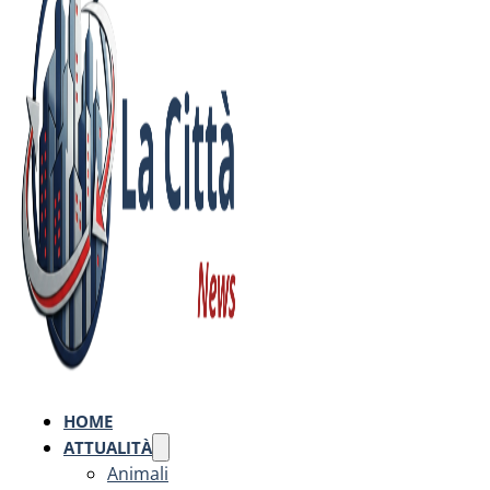
HOME
ATTUALITÀ
Animali