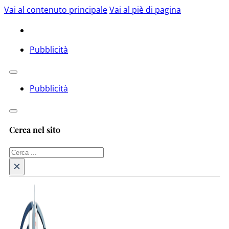
Vai al contenuto principale
Vai al piè di pagina
Pubblicità
Pubblicità
Cerca nel sito
Cerca
×