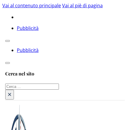
Vai al contenuto principale
Vai al piè di pagina
Pubblicità
Pubblicità
Cerca nel sito
Cerca
×