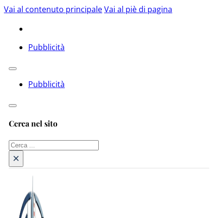
Vai al contenuto principale
Vai al piè di pagina
Pubblicità
Pubblicità
Cerca nel sito
Cerca
×