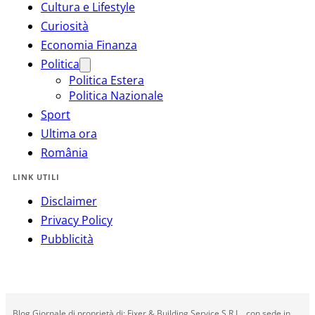
Cultura e Lifestyle
Curiosità
Economia Finanza
Politica
Politica Estera
Politica Nazionale
Sport
Ultima ora
România
LINK UTILI
Disclaimer
Privacy Policy
Pubblicità
Blog Giornale di proprietà di: Fixer & Building Service S.R.L., con sede in