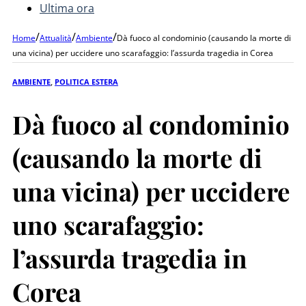
Ultima ora
/
/
/
Home
Attualità
Ambiente
Dà fuoco al condominio (causando la morte di
una vicina) per uccidere uno scarafaggio: l’assurda tragedia in Corea
AMBIENTE
,
POLITICA ESTERA
Dà fuoco al condominio
(causando la morte di
una vicina) per uccidere
uno scarafaggio:
l’assurda tragedia in
Corea