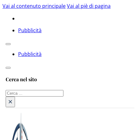
Vai al contenuto principale
Vai al piè di pagina
Pubblicità
Pubblicità
Cerca nel sito
Cerca
×