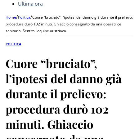
Ultima ora
/
/
Home
Politica
Cuore “bruciato”, l’ipotesi del danno già durante il prelievo:
procedura durò 102 minuti. Ghiaccio consegnato da una operatrice
sanitaria. Sentita l’equipe austriaca
POLITICA
Cuore “bruciato”,
l’ipotesi del danno già
durante il prelievo:
procedura durò 102
minuti. Ghiaccio