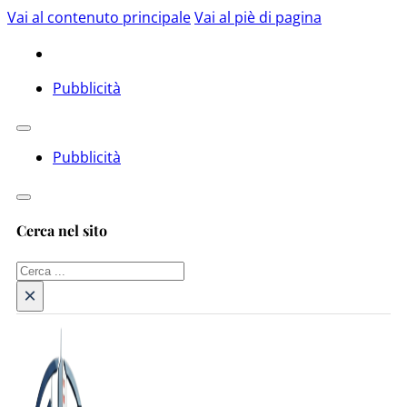
Vai al contenuto principale
Vai al piè di pagina
Pubblicità
Pubblicità
Cerca nel sito
Cerca
×