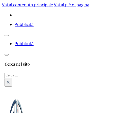
Vai al contenuto principale
Vai al piè di pagina
Pubblicità
Pubblicità
Cerca nel sito
Cerca
×