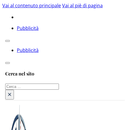
Vai al contenuto principale
Vai al piè di pagina
Pubblicità
Pubblicità
Cerca nel sito
Cerca
×