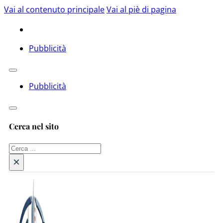
Vai al contenuto principale
Vai al piè di pagina
Pubblicità
Pubblicità
Cerca nel sito
Cerca
×