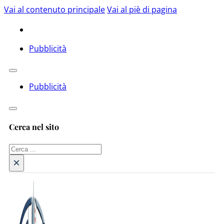
Vai al contenuto principale
Vai al piè di pagina
Pubblicità
Pubblicità
Cerca nel sito
Cerca
×