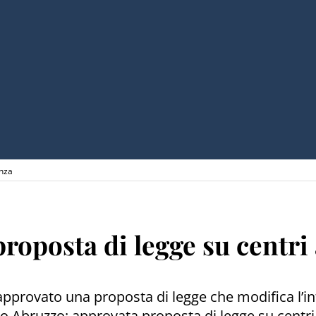
enza
roposta di legge su centri 
rovato una proposta di legge che modifica l’inte
o Cpo Abruzzo: approvata proposta di legge su centr