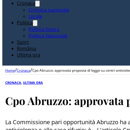
Cronaca
Cronaca nazionale
Locale
Politica
Politica Estera
Politica Nazionale
Sport
România
Ultima ora
/
/
Home
Cronaca
Cpo Abruzzo: approvata proposta di legge su centri antiviol
CRONACA
,
ULTIMA ORA
Cpo Abruzzo: approvata p
La Commissione pari opportunità Abruzzo ha app
antiviolenza e alle case rifugio: è... L'articol