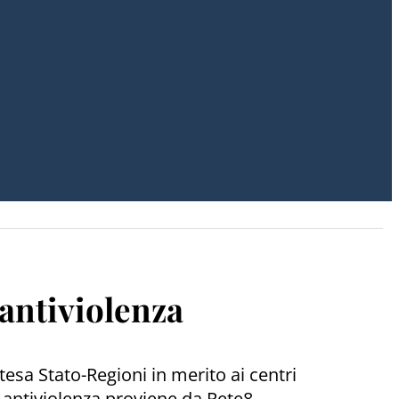
antiviolenza
sa Stato-Regioni in merito ai centri
i antiviolenza proviene da Rete8.