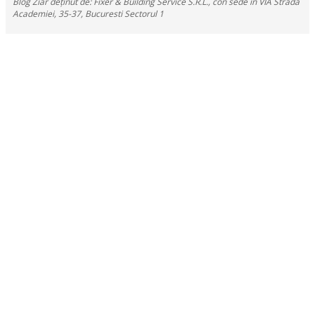
Blog Ziar deținut de: Fixer & Building Service S.R.L., con sede in VIA Strada
Academiei, 35-37, Bucuresti Sectorul 1