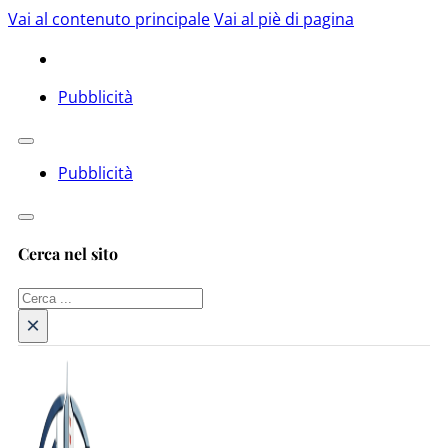
Vai al contenuto principale
Vai al piè di pagina
Pubblicità
Pubblicità
Cerca nel sito
Cerca
×