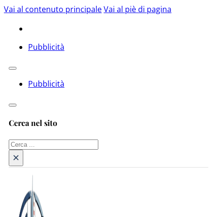
Vai al contenuto principale
Vai al piè di pagina
Pubblicità
Pubblicità
Cerca nel sito
Cerca
×