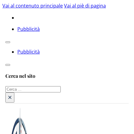
Vai al contenuto principale
Vai al piè di pagina
Pubblicità
Pubblicità
Cerca nel sito
Cerca
×