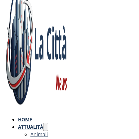
HOME
ATTUALITÀ
Animali