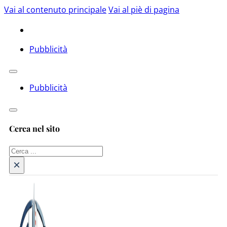
Vai al contenuto principale
Vai al piè di pagina
Pubblicità
Pubblicità
Cerca nel sito
Cerca
×