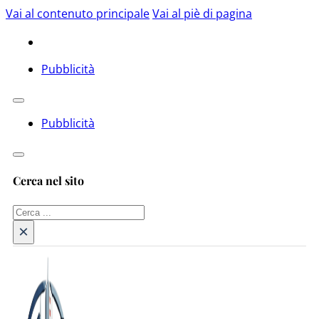
Vai al contenuto principale
Vai al piè di pagina
Pubblicità
Pubblicità
Cerca nel sito
Cerca
×