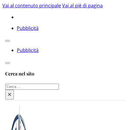
Vai al contenuto principale
Vai al piè di pagina
Pubblicità
Pubblicità
Cerca nel sito
Cerca
×