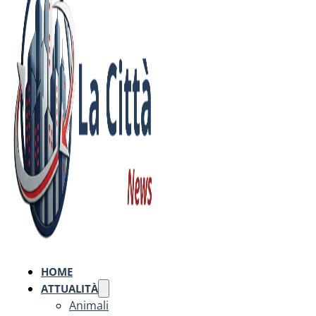
HOME
ATTUALITÀ
Animali