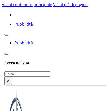
Vai al contenuto principale
Vai al piè di pagina
Pubblicità
Pubblicità
Cerca nel sito
Cerca
×