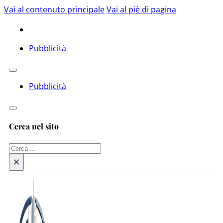
Vai al contenuto principale
Vai al piè di pagina
Pubblicità
Pubblicità
Cerca nel sito
Cerca
×