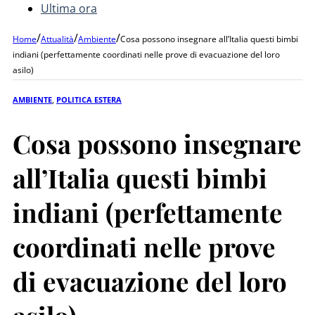
Ultima ora
/
/
/
Home
Attualità
Ambiente
Cosa possono insegnare all’Italia questi bimbi
indiani (perfettamente coordinati nelle prove di evacuazione del loro
asilo)
AMBIENTE
,
POLITICA ESTERA
Cosa possono insegnare
all’Italia questi bimbi
indiani (perfettamente
coordinati nelle prove
di evacuazione del loro