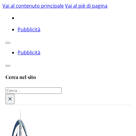
Vai al contenuto principale
Vai al piè di pagina
Pubblicità
Pubblicità
Cerca nel sito
Cerca
×