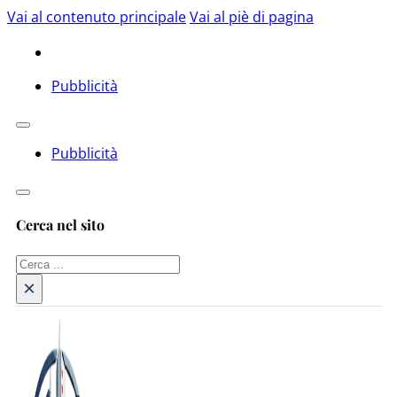
Vai al contenuto principale
Vai al piè di pagina
Pubblicità
Pubblicità
Cerca nel sito
Cerca
×