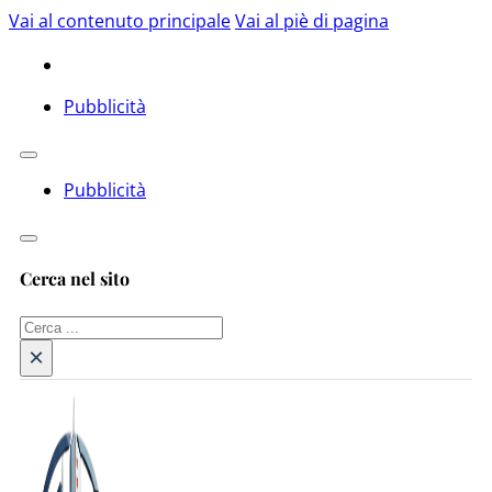
Vai al contenuto principale
Vai al piè di pagina
Pubblicità
Pubblicità
Cerca nel sito
Cerca
×