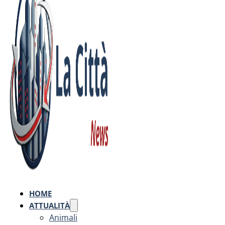
HOME
ATTUALITÀ
Animali