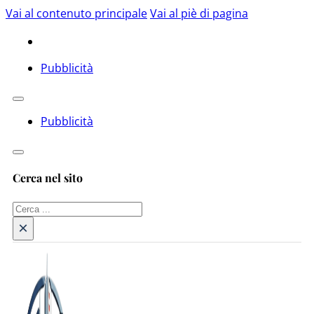
Vai al contenuto principale
Vai al piè di pagina
Pubblicità
Pubblicità
Cerca nel sito
Cerca
×