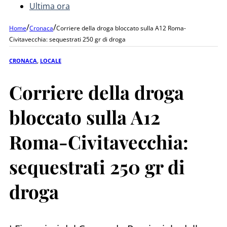
Ultima ora
/
/
Home
Cronaca
Corriere della droga bloccato sulla A12 Roma-
Civitavecchia: sequestrati 250 gr di droga
CRONACA
,
LOCALE
Corriere della droga
bloccato sulla A12
Roma-Civitavecchia:
sequestrati 250 gr di
droga