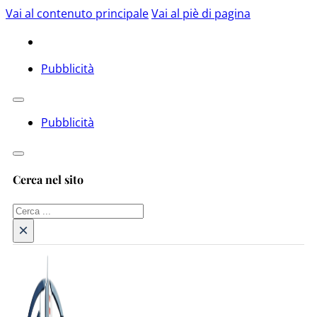
Vai al contenuto principale
Vai al piè di pagina
Pubblicità
Pubblicità
Cerca nel sito
Cerca
×