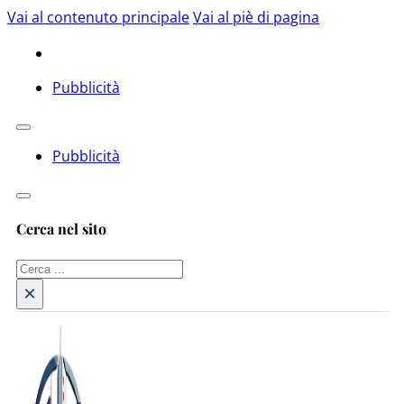
Vai al contenuto principale
Vai al piè di pagina
Pubblicità
Pubblicità
Cerca nel sito
Cerca
×