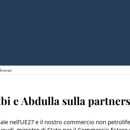
-Emirati
i e Abdulla sulla partners
iale nell’UE27 e il nostro commercio non petrolife
oudi, ministro di Stato per il Commercio Estero d