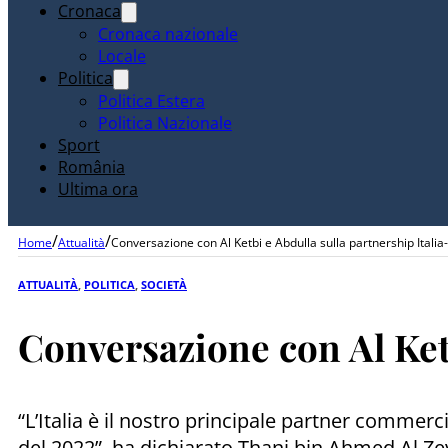
Cronaca
Cronaca nazionale
Locale
Politica
Politica Estera
Politica Nazionale
Sport
România
Ultima ora
/
/
Home
Attualità
Conversazione con Al Ketbi e Abdulla sulla partnership Italia
ATTUALITÀ
,
POLITICA
,
SOCIETÀ
Conversazione con Al Ketb
“L’Italia è il nostro principale partner commerc
del 2022”, ha dichiarato Thani bin Ahmed Al Zey