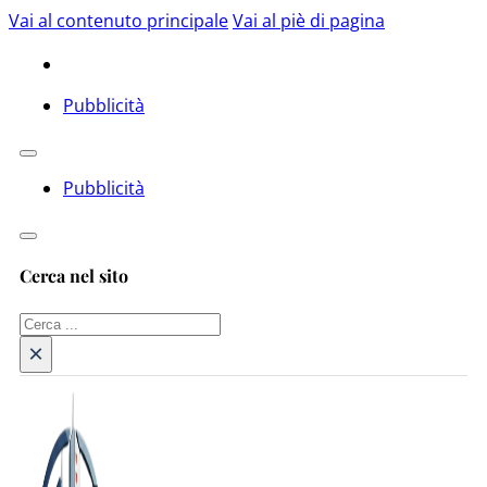
Vai al contenuto principale
Vai al piè di pagina
Pubblicità
Pubblicità
Cerca nel sito
Cerca
×