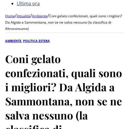
Ultima ora
/
/
/
Home
Attualità
Ambiente
Coni gelato confezionati, quali sono i migliori?
Da Algida a Sammontana, non se ne salva nessuno (la classifica di
Altroconsumo)
AMBIENTE
,
POLITICA ESTERA
Coni gelato
confezionati, quali sono
i migliori? Da Algida a
Sammontana, non se ne
salva nessuno (la