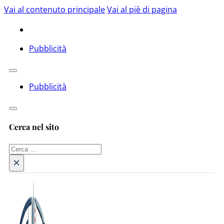
Vai al contenuto principale
Vai al piè di pagina
Pubblicità
Pubblicità
Cerca nel sito
Cerca
×