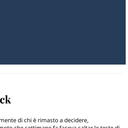
ick
 mente di chi è rimasto a decidere,
oto che settimane fa faceva saltar le teste di