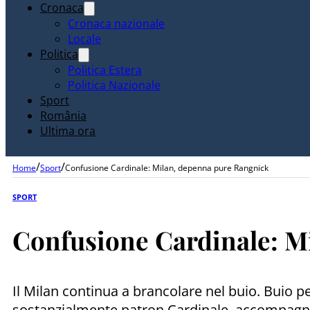
Cronaca
Cronaca nazionale
Locale
Politica
Politica Estera
Politica Nazionale
Sport
România
Ultima ora
/
/
Home
Sport
Confusione Cardinale: Milan, depenna pure Rangnick
SPORT
Confusione Cardinale: M
Il Milan continua a brancolare nel buio. Buio p
sostanzialmente patron Cardinale, accompagnato