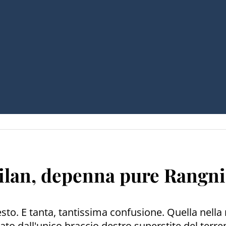
ilan, depenna pure Rangn
esto. E tanta, tantissima confusione. Quella nella
 dall'unico braccio destro superstite del terrem