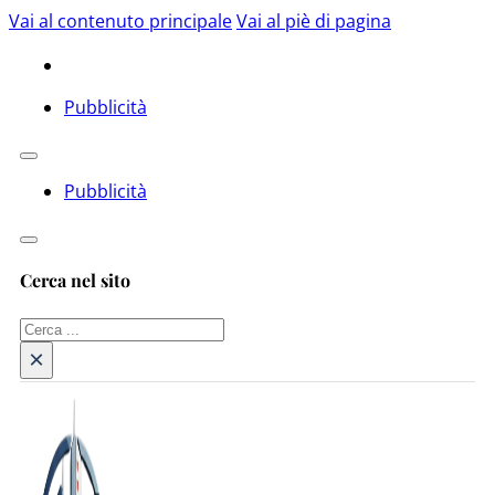
Vai al contenuto principale
Vai al piè di pagina
Pubblicità
Pubblicità
Cerca nel sito
Cerca
×