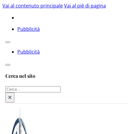
Vai al contenuto principale
Vai al piè di pagina
Pubblicità
Pubblicità
Cerca nel sito
Cerca
×